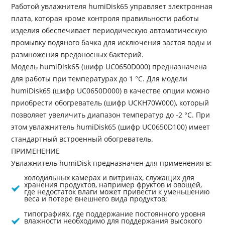
Работой увлажнителя humiDisk65 управляет электронная
плата, которая кроме контроля правильности работы
изделия обеспечивает периодическую автоматическую
промывку водяного бачка для исключения застоя воды и
размножения вредоносных бактерий.
Модель humiDisk65 (шифр UC0650D000) предназначена
для работы при температурах до 1 °C. Для модели
humiDisk65 (шифр UC0650D000) в качестве опции можно
приобрести обогреватель (шифр UCKH70W000), который
позволяет увеличить диапазон температур до -2 °C. При
этом увлажнитель humiDisk65 (шифр UC0650D100) имеет
стандартный встроенный обогреватель.
ПРИМЕНЕНИЕ
Увлажнитель humiDisk предназначен для применения в:
холодильных камерах и витринах, служащих для
хранения продуктов, например фруктов и овощей,
где недостаток влаги может привести к уменьшению
веса и потере внешнего вида продуктов;
типографиях, где поддержание постоянного уровня
влажности необходимо для поддержания высокого