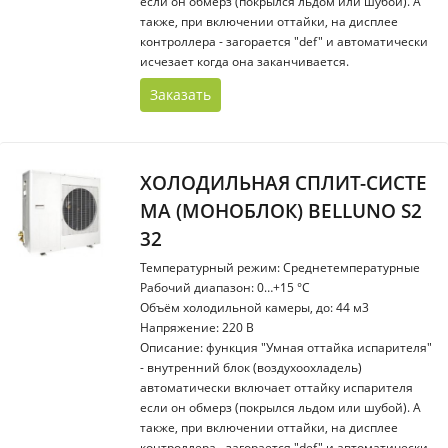
если он обмерз (покрылся льдом или шубой). А
также, при включении оттайки, на дисплее
контроллера - загорается "def" и автоматически
исчезает когда она заканчивается.
Заказать
ХОЛОДИЛЬНАЯ СПЛИТ-СИСТЕ
МА (МОНОБЛОК) BELLUNO S2
32
Температурный режим: Среднетемпературные
Рабочий диапазон: 0…+15 °С
Объём холодильной камеры, до: 44 м3
Напряжение: 220 В
Описание: функция "Умная оттайка испарителя"
- внутренний блок (воздухоохладель)
автоматически включает оттайку испарителя
если он обмерз (покрылся льдом или шубой). А
также, при включении оттайки, на дисплее
контроллера - загорается "def" и автоматически