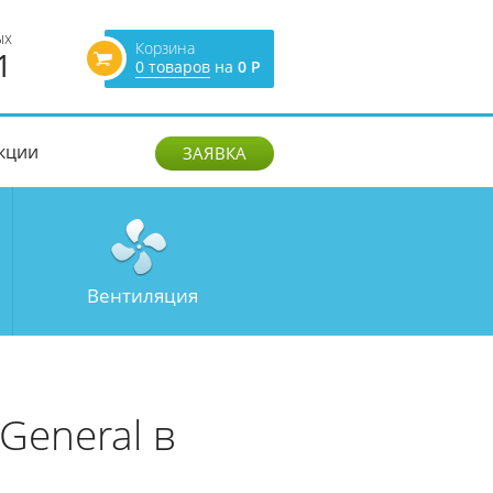
ых
Корзина
1
0 товаров
на
0 Р
кции
ЗАЯВКА
Вентиляция
General в