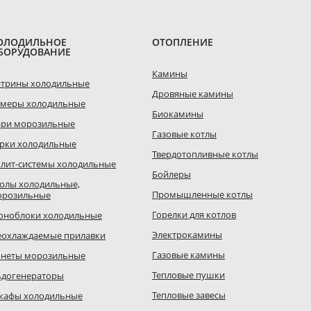
ОЛОДИЛЬНОЕ
ОТОПЛЕНИЕ
БОРУДОВАНИЕ
Камины
итрины холодильные
Дровяные камины
амеры холодильные
Биокамины
ари морозильные
Газовые котлы
рки холодильные
Твердотопливные котлы
лит-системы холодильные
Бойлеры
олы холодильные,
Промышленные котлы
орозильные
Горелки для котлов
оноблоки холодильные
Электрокамины
еохлаждаемые прилавки
Газовые камины
онеты морозильные
Тепловые пушки
ьдогенераторы
Тепловые завесы
кафы холодильные