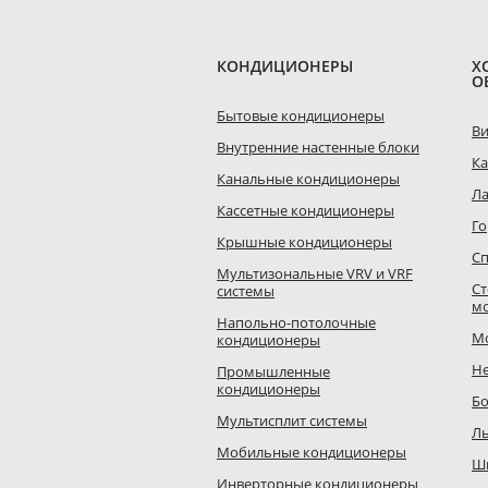
КОНДИЦИОНЕРЫ
Х
О
Бытовые кондиционеры
В
Внутренние настенные блоки
К
Канальные кондиционеры
Л
Кассетные кондиционеры
Го
Крышные кондиционеры
Сп
Мультизональные VRV и VRF
Ст
системы
м
Напольно-потолочные
М
кондиционеры
Н
Промышленные
кондиционеры
Б
Мультисплит системы
Л
Мобильные кондиционеры
Ш
Инверторные кондиционеры