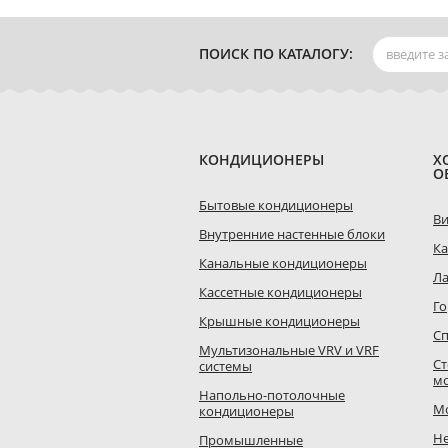
ПОИСК ПО КАТАЛОГУ:
КОНДИЦИОНЕРЫ
Х
О
Бытовые кондиционеры
В
Внутренние настенные блоки
К
Канальные кондиционеры
Л
Кассетные кондиционеры
Го
Крышные кондиционеры
Сп
Мультизональные VRV и VRF
Ст
системы
м
Напольно-потолочные
М
кондиционеры
Н
Промышленные