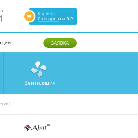
ых
Корзина
1
0 товаров
на
0 Р
кции
ЗАЯВКА
Вентиляция
ерж.)