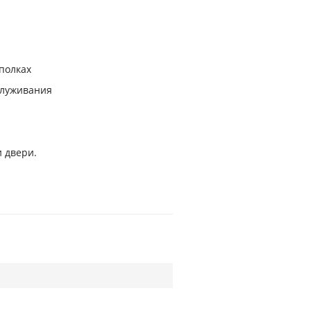
полках
служивания
 двери.